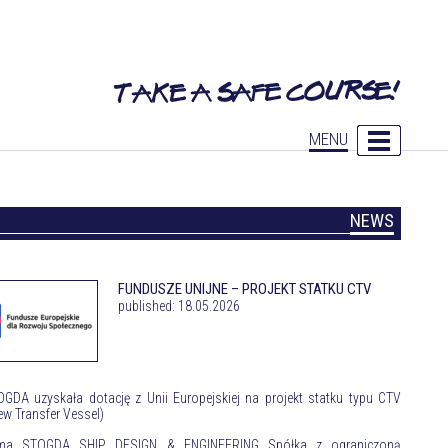
MENU
NEWS
FUNDUSZE UNIJNE – PROJEKT STATKU CTV
published: 18.05.2026
GDA uzyskała dotację z Unii Europejskiej na projekt statku typu CTV
ew Transfer Vessel)
rma STOGDA SHIP DESIGN & ENGINEERING Spółka z ograniczoną