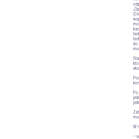
od
„Op
(C
ws
mo
ba
tec
tec
do 
mor
Sta
któ
eko
Po
kon
Po 
jed
jed
Zat
moż
W r
– a