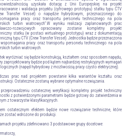
powiedzialnością uzyskała dotację z Unii Europejskiej na projekt
racowanie i walidacja projektu (cyfrowego prototypu) statku typu CTV
rew Transfer Vessel) o napędzie hybrydowym, przeznaczonego do
pomagania pracy oraz transportu personelu technicznego na pola
rskich turbin wiatrowych”.W wyniku realizacji zaplanowanych prac
dawczo-rozwojowych opracowany zostanie kompletny projekt
hniczny statku (w postaci wirtualnego prototypu) wraz z dokumentacją
hniczną typu CTV (Crew Transfer Vessel). Jednostka będzie przeznaczona
wspomagania pracy oraz transportu personelu technicznego na pola
skich turbin wiatrowych.
tek wyróżniać się będzie konstrukcją, kształtem oraz sposobem napędu,
ry zaprojektowany będzie pod kątem najbardziej restrykcyjnych wymagań
logicznych (napęd hybrydowy z możliwością pracy czysto elektrycznej).
dczas prac nad projektem powstanie kilka wariantów kształtu oraz
strukcji. Ostatecznie zostaną wybrane optymalne rozwiązania.
przeprowadzeniu ostatecznej weryfikacji kompletny projekt techniczny
nostki z potwierdzonymi parametrami będzie gotowy do zatwierdzenia w
nym z towarzystw klasyfikacyjnych.
em ostatecznym efektem będzie nowe rozwiązanie techniczne, które
e zostać wdrożone do produkcji.
amach projektu zdefiniowano 3 podstawowe grupy docelowe:
rmatorzy,