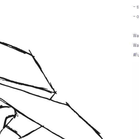
– s
– o
War
War
#F