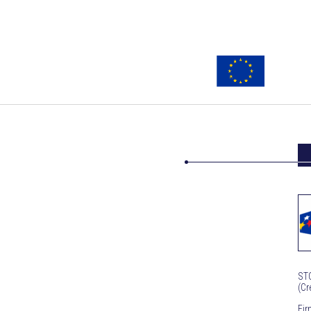
STO
(Cr
Fi